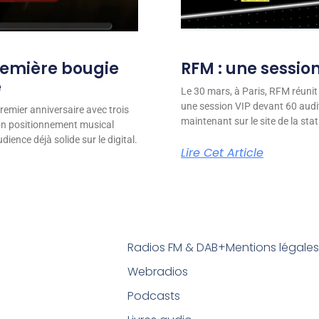
remière bougie
RFM : une session
e
Le 30 mars, à Paris, RFM réunit
une session VIP devant 60 audit
remier anniversaire avec trois
maintenant sur le site de la stat
son positionnement musical
ience déjà solide sur le digital.
Lire Cet Article
Radios FM & DAB+
Mentions légale
Webradios
Podcasts