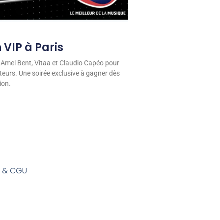
 VIP à Paris
 Amel Bent, Vitaa et Claudio Capéo pour
eurs. Une soirée exclusive à gagner dès
ion.
s & CGU