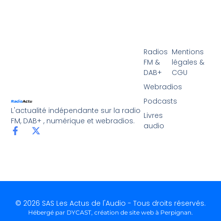
Radios
Mentions
FM &
légales &
DAB+
CGU
Webradios
Podcasts
L'actualité indépendante sur la radio
Livres
FM, DAB+ , numérique et webradios.
audio
© 2026 SAS Les Actus de l'Audio - Tous droits réservés.
Hébergé par DYCAST,
création de site web à Perpignan
.