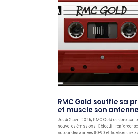
RMC Gold souffle sa p
et muscle son antenn
Jeudi 2 avril 2026, RMC Gold célèbre son p
nouvelles émissions. Objectif : renforcer 
autour des années 80-90 et fidéliser une aud