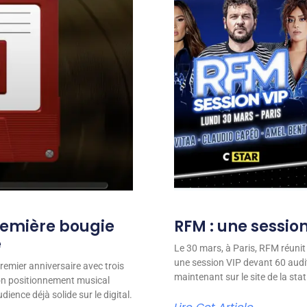
remière bougie
RFM : une session
e
Le 30 mars, à Paris, RFM réunit
une session VIP devant 60 audit
remier anniversaire avec trois
maintenant sur le site de la stat
son positionnement musical
ience déjà solide sur le digital.