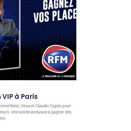
 VIP à Paris
 Amel Bent, Vitaa et Claudio Capéo pour
eurs. Une soirée exclusive à gagner dès
ion.