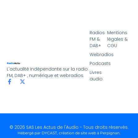
Radios
Mentions
FM &
légales &
DAB+
CGU
Webradios
Podcasts
L'actualité indépendante sur la radio
Livres
FM, DAB+ , numérique et webradios.
audio
© 2026 SAS Les Actus de l'Audio - Tous droits réservés.
Hébergé par DYCAST,
création de site web à Perpignan
.