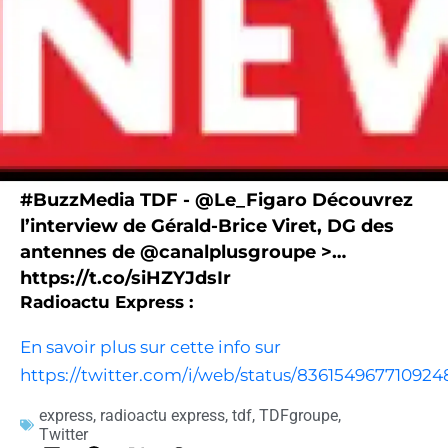
#BuzzMedia TDF - @Le_Figaro Découvrez
l’interview de Gérald-Brice Viret, DG des
antennes de @canalplusgroupe >…
https://t.co/siHZYJdsIr
Radioactu Express :
En savoir plus sur cette info sur
https://twitter.com/i/web/status/83615496771092
express
,
radioactu express
,
tdf
,
TDFgroupe
,
Twitter