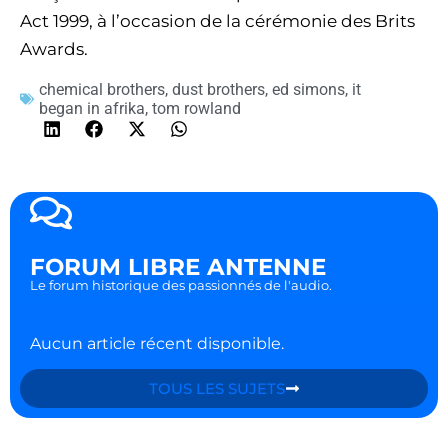
Act 1999, à l’occasion de la cérémonie des Brits
Awards.
chemical brothers
,
dust brothers
,
ed simons
,
it
began in afrika
,
tom rowland
FORUM LIBRE ANTENNE
Le forum historique des passionnés de l'audio.
Aucun article récent disponible.
TOUS LES SUJETS