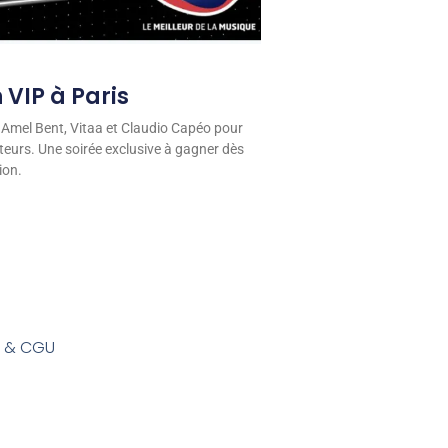
 VIP à Paris
 Amel Bent, Vitaa et Claudio Capéo pour
eurs. Une soirée exclusive à gagner dès
ion.
s & CGU