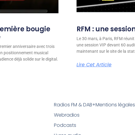
remière bougie
RFM : une session
e
Le 30 mars, à Paris, RFM réunit
une session VIP devant 60 audit
remier anniversaire avec trois
maintenant sur le site de la stat
son positionnement musical
ience déjà solide sur le digital.
Lire Cet Article
Radios FM & DAB+
Mentions légale
Webradios
Podcasts