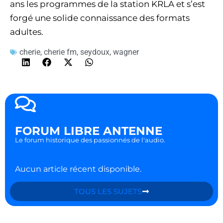
ans les programmes de la station KRLA et s’est
forgé une solide connaissance des formats
adultes.
cherie
,
cherie fm
,
seydoux
,
wagner
FORUM LIBRE ANTENNE
Le forum historique des passionnés de l'audio.
Aucun article récent disponible.
TOUS LES SUJETS