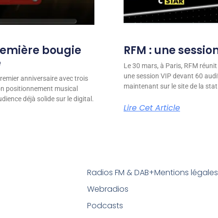
remière bougie
RFM : une session
e
Le 30 mars, à Paris, RFM réunit
une session VIP devant 60 audit
remier anniversaire avec trois
maintenant sur le site de la stat
son positionnement musical
ience déjà solide sur le digital.
Lire Cet Article
Radios FM & DAB+
Mentions légale
Webradios
Podcasts