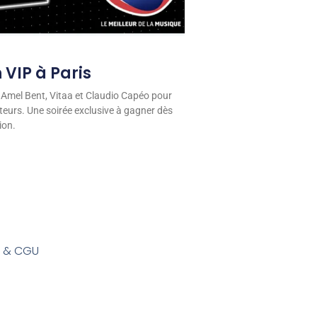
 VIP à Paris
 Amel Bent, Vitaa et Claudio Capéo pour
eurs. Une soirée exclusive à gagner dès
ion.
s & CGU