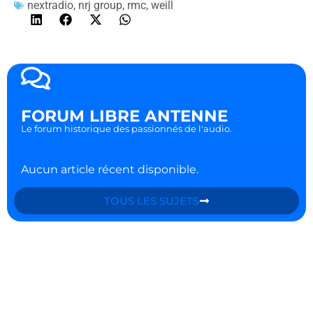
nextradio
,
nrj group
,
rmc
,
weill
FORUM LIBRE ANTENNE
Le forum historique des passionnés de l'audio.
Aucun article récent disponible.
TOUS LES SUJETS