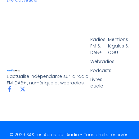
Lire Cet Article
Radios
Mentions
FM &
légales &
DAB+
CGU
Webradios
Podcasts
L'actualité indépendante sur la radio
Livres
FM, DAB+ , numérique et webradios.
audio
© 2026 SAS Les Actus de l'Audio - Tous droits réservés.