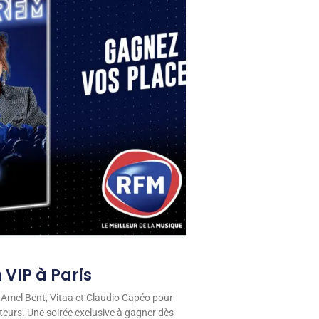
 VIP à Paris
 Amel Bent, Vitaa et Claudio Capéo pour
eurs. Une soirée exclusive à gagner dès