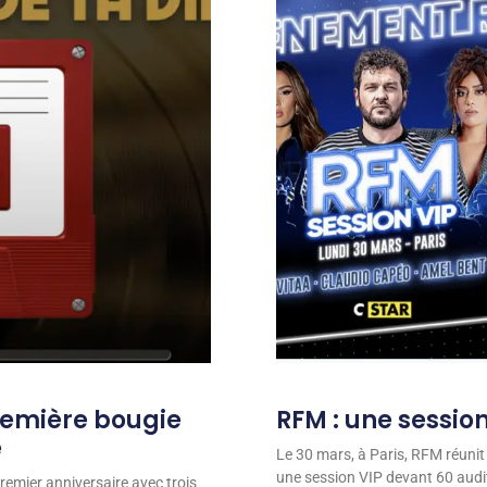
remière bougie
RFM : une session
e
Le 30 mars, à Paris, RFM réunit
une session VIP devant 60 audit
remier anniversaire avec trois