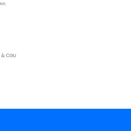
ion.
s & CGU