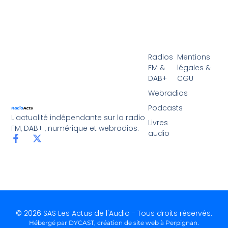
Radios
Mentions
FM &
légales &
DAB+
CGU
Webradios
Podcasts
L'actualité indépendante sur la radio
Livres
FM, DAB+ , numérique et webradios.
audio
© 2026 SAS Les Actus de l'Audio - Tous droits réservés.
Hébergé par DYCAST,
création de site web à Perpignan
.