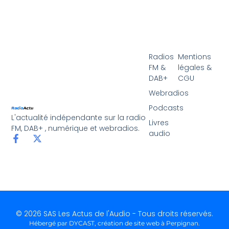
Radios
Mentions
FM &
légales &
DAB+
CGU
Webradios
Podcasts
L'actualité indépendante sur la radio
Livres
FM, DAB+ , numérique et webradios.
audio
© 2026 SAS Les Actus de l'Audio - Tous droits réservés.
Hébergé par DYCAST,
création de site web à Perpignan
.