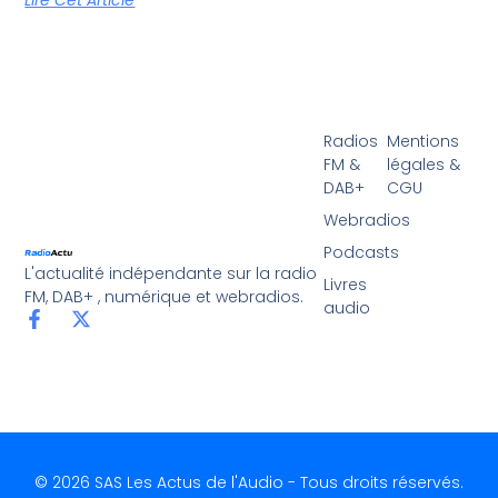
Lire Cet Article
Radios
Mentions
FM &
légales &
DAB+
CGU
Webradios
Podcasts
L'actualité indépendante sur la radio
Livres
FM, DAB+ , numérique et webradios.
audio
© 2026 SAS Les Actus de l'Audio - Tous droits réservés.