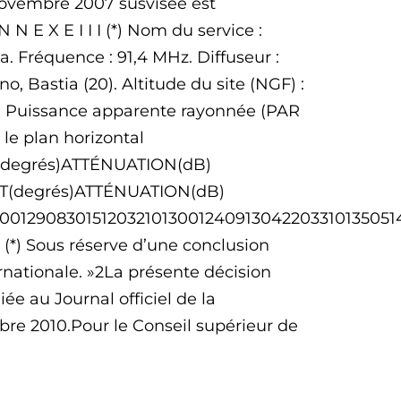
 novembre 2007 susvisée est
N E X E I I I (*) Nom du service :
a. Fréquence : 91,4 MHz. Diffuseur :
no, Bastia (20). Altitude du site (NGF) :
l. Puissance apparente rayonnée (PAR
le plan horizontal
(degrés)ATTÉNUATION(dB)
UT(degrés)ATTÉNUATION(dB)
20012908301512032101300124091304220331013505
 (*) Sous réserve d’une conclusion
rnationale. »2La présente décision
ée au Journal officiel de la
mbre 2010.Pour le Conseil supérieur de