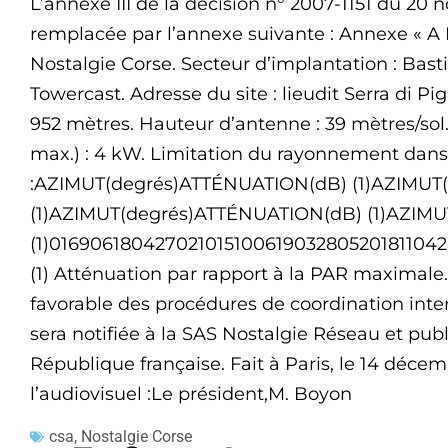
L’annexe III de la décision n° 2007-1151 du 20
remplacée par l’annexe suivante : Annexe « A N 
Nostalgie Corse. Secteur d’implantation : Basti
Towercast. Adresse du site : lieudit Serra di Pig
952 mètres. Hauteur d’antenne : 39 mètres/so
max.) : 4 kW. Limitation du rayonnement dans 
:AZIMUT(degrés)ATTÉNUATION(dB) (1)AZIMUT
(1)AZIMUT(degrés)ATTÉNUATION(dB) (1)AZIM
(1)01690618042702101510061903280520181104
(1) Atténuation par rapport à la PAR maximale.
favorable des procédures de coordination inte
sera notifiée à la SAS Nostalgie Réseau et publi
République française. Fait à Paris, le 14 déce
l’audiovisuel :Le président,M. Boyon
csa
,
Nostalgie Corse