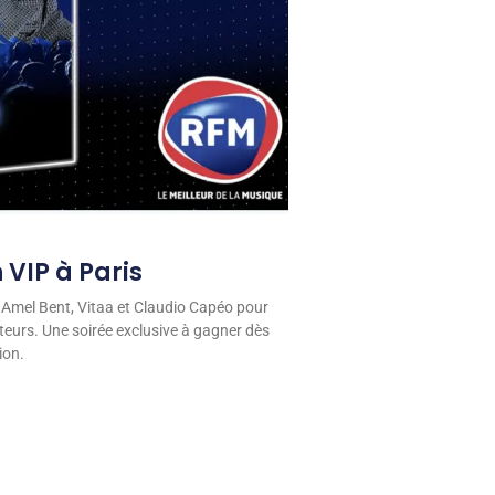
 VIP à Paris
 Amel Bent, Vitaa et Claudio Capéo pour
eurs. Une soirée exclusive à gagner dès
ion.