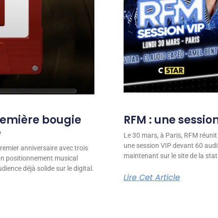
remière bougie
RFM : une session
e
Le 30 mars, à Paris, RFM réunit
une session VIP devant 60 audit
remier anniversaire avec trois
maintenant sur le site de la stat
son positionnement musical
ience déjà solide sur le digital.
Lire Cet Article