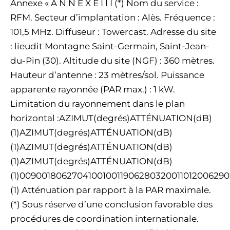
Annexe « A N N E X E I I I (*) Nom du service :
RFM. Secteur d’implantation : Alès. Fréquence :
101,5 MHz. Diffuseur : Towercast. Adresse du site
: lieudit Montagne Saint-Germain, Saint-Jean-
du-Pin (30). Altitude du site (NGF) : 360 mètres.
Hauteur d’antenne : 23 mètres/sol. Puissance
apparente rayonnée (PAR max.) : 1 kW.
Limitation du rayonnement dans le plan
horizontal :AZIMUT(degrés)ATTÉNUATION(dB)
(1)AZIMUT(degrés)ATTÉNUATION(dB)
(1)AZIMUT(degrés)ATTÉNUATION(dB)
(1)AZIMUT(degrés)ATTÉNUATION(dB)
(1)0090018062704100100119062803200110120062
(1) Atténuation par rapport à la PAR maximale.
(*) Sous réserve d’une conclusion favorable des
procédures de coordination internationale.