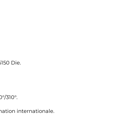
6150 Die.
°/310°.
ination internationale.