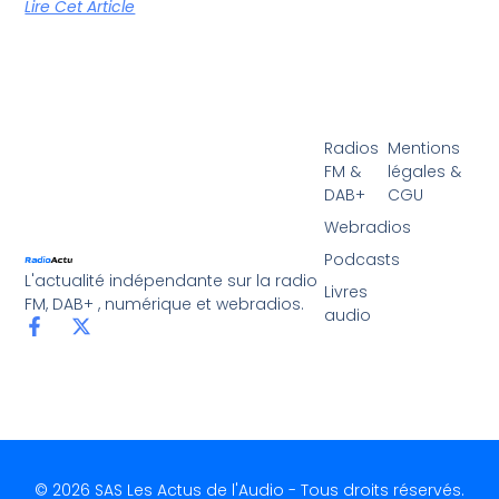
Lire Cet Article
Radios
Mentions
FM &
légales &
DAB+
CGU
Webradios
Podcasts
L'actualité indépendante sur la radio
Livres
FM, DAB+ , numérique et webradios.
audio
© 2026 SAS Les Actus de l'Audio - Tous droits réservés.