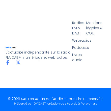
Radios
Mentions
FM &
légales &
DAB+
CGU
Webradios
Podcasts
L'actualité indépendante sur la radio
Livres
FM, DAB+ , numérique et webradios.
audio
© 2026 SAS Les Actus de l'Audio - Tous droits réservés.
Hébergé par DYCAST,
création de site web à Perpignan
.