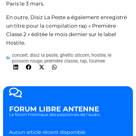
Paris le 3 mars.
En outre, Disiz La Peste a également enregistré
un titre pour la compilation rap « Première
Classe 2 » éditée le mois dernier sur le label
Hostile.
concert
,
disiz la peste
,
ghetto sitcom
,
hostile
,
le
poisson rouge
,
première classe
,
rap
,
tournee
FORUM LIBRE ANTENNE
Le forum historique des passionnés de l'audio.
Aucun article récent disponible.