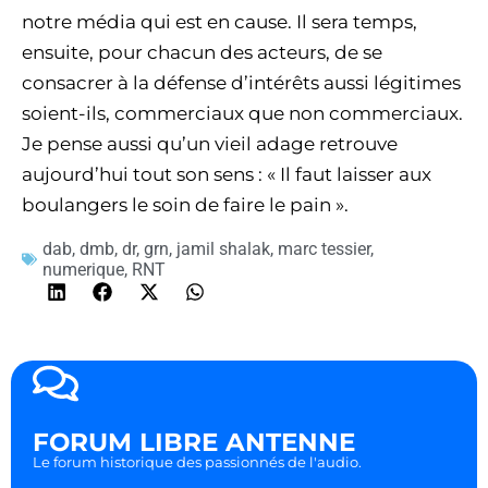
notre média qui est en cause. Il sera temps,
ensuite, pour chacun des acteurs, de se
consacrer à la défense d’intérêts aussi légitimes
soient-ils, commerciaux que non commerciaux.
Je pense aussi qu’un vieil adage retrouve
aujourd’hui tout son sens : « Il faut laisser aux
boulangers le soin de faire le pain ».
dab
,
dmb
,
dr
,
grn
,
jamil shalak
,
marc tessier
,
numerique
,
RNT
FORUM LIBRE ANTENNE
Le forum historique des passionnés de l'audio.