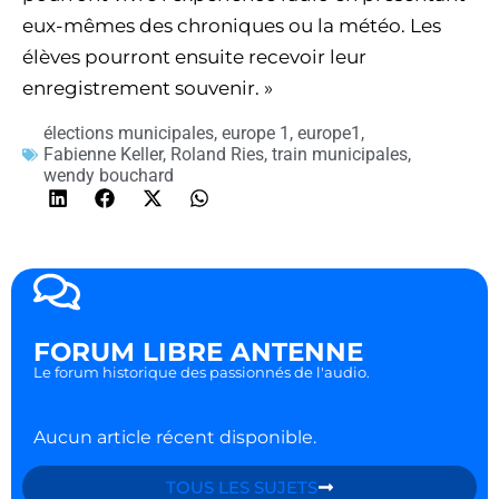
eux-mêmes des chroniques ou la météo. Les
élèves pourront ensuite recevoir leur
enregistrement souvenir. »
élections municipales
,
europe 1
,
europe1
,
Fabienne Keller
,
Roland Ries
,
train municipales
,
wendy bouchard
FORUM LIBRE ANTENNE
Le forum historique des passionnés de l'audio.
Aucun article récent disponible.
TOUS LES SUJETS