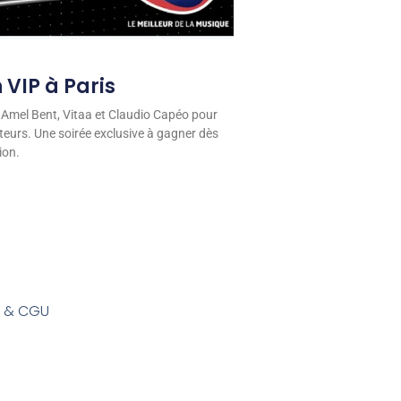
 VIP à Paris
 Amel Bent, Vitaa et Claudio Capéo pour
eurs. Une soirée exclusive à gagner dès
ion.
s & CGU