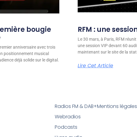
remière bougie
RFM : une session
e
Le 30 mars, à Paris, RFM réunit
une session VIP devant 60 audit
remier anniversaire avec trois
maintenant sur le site de la stat
son positionnement musical
ience déjà solide sur le digital.
Lire Cet Article
Radios FM & DAB+
Mentions légale
Webradios
Podcasts