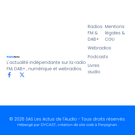
Radios
Mentions
FM &
légales &
DAB+
CGU
Webradios
Podcasts
L'actualité indépendante sur la radio
Livres
FM, DAB+ , numérique et webradios.
audio
© 2026 SAS Les Actus de l'Audio - Tous droits réservés.
Hébergé par DYCAST,
création de site web à Perpignan
.