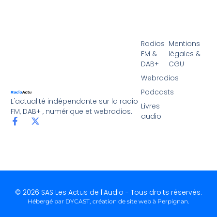
Radios
Mentions
FM &
légales &
DAB+
CGU
Webradios
Podcasts
L'actualité indépendante sur la radio
Livres
FM, DAB+ , numérique et webradios.
audio
© 2026 SAS Les Actus de l'Audio - Tous droits réservés.
Hébergé par DYCAST,
création de site web à Perpignan
.