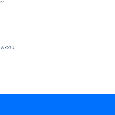
ion.
s & CGU