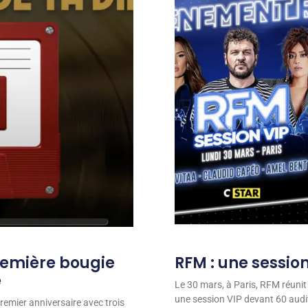
remière bougie
RFM : une session
e
Le 30 mars, à Paris, RFM réunit
une session VIP devant 60 audit
remier anniversaire avec trois