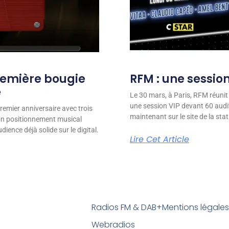
remière bougie
RFM : une session
e
Le 30 mars, à Paris, RFM réunit
une session VIP devant 60 audit
remier anniversaire avec trois
maintenant sur le site de la stat
son positionnement musical
ience déjà solide sur le digital.
Lire Cet Article
Radios FM & DAB+
Mentions légale
Webradios