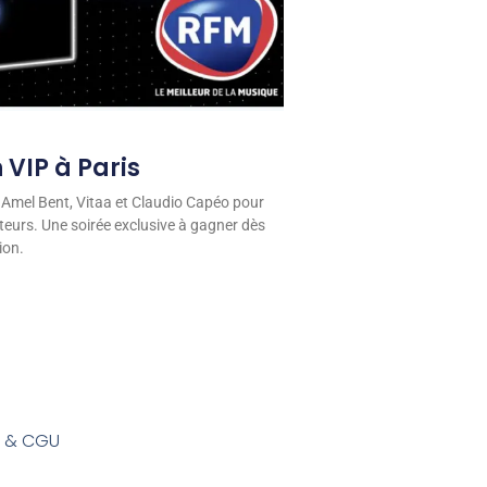
 VIP à Paris
 Amel Bent, Vitaa et Claudio Capéo pour
eurs. Une soirée exclusive à gagner dès
ion.
s & CGU