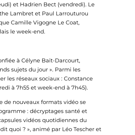
udi) et Hadrien Bect (vendredi). Le
athe Lambret et Paul Larrouturou
que Camille Vigogne Le Coat,
lais le week-end.
onfiée à Célyne Baït-Darcourt,
nds sujets du jour ». Parmi les
er les réseaux sociaux : Constance
dredi à 7h55 et week-end à 7h45).
érie de nouveaux formats vidéo se
programme : décryptages santé et
, capsules vidéos quotidiennes du
 dit quoi ? », animé par Léo Tescher et