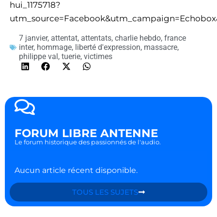
hui_1175718?
utm_source=Facebook&utm_campaign=Echobox
7 janvier
,
attentat
,
attentats
,
charlie hebdo
,
france
inter
,
hommage
,
liberté d'expression
,
massacre
,
philippe val
,
tuerie
,
victimes
FORUM LIBRE ANTENNE
Le forum historique des passionnés de l'audio.
Aucun article récent disponible.
TOUS LES SUJETS