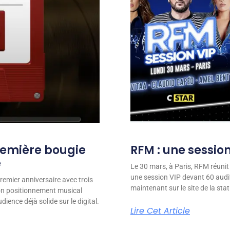
remière bougie
RFM : une session
e
Le 30 mars, à Paris, RFM réunit
une session VIP devant 60 audit
remier anniversaire avec trois
maintenant sur le site de la stat
son positionnement musical
ience déjà solide sur le digital.
Lire Cet Article