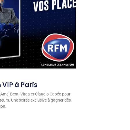
 VIP à Paris
 Amel Bent, Vitaa et Claudio Capéo pour
eurs. Une soirée exclusive à gagner dès
ion.