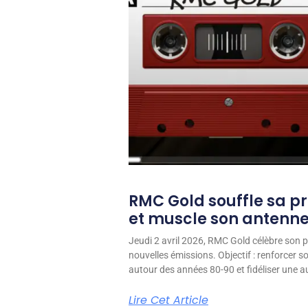
RMC Gold souffle sa p
et muscle son antenn
Jeudi 2 avril 2026, RMC Gold célèbre son p
nouvelles émissions. Objectif : renforcer 
autour des années 80-90 et fidéliser une aud
Lire Cet Article