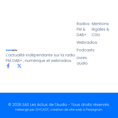
Radios
Mentions
FM &
légales &
DAB+
CGU
Webradios
Podcasts
L'actualité indépendante sur la radio
Livres
FM, DAB+ , numérique et webradios.
audio
© 2026 SAS Les Actus de l'Audio - Tous droits réservés.
Hébergé par DYCAST,
création de site web à Perpignan
.