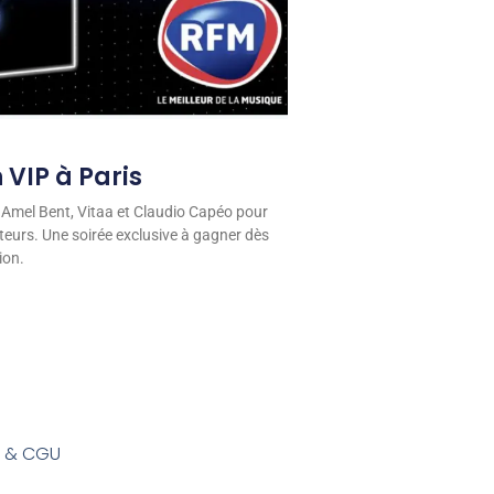
 VIP à Paris
 Amel Bent, Vitaa et Claudio Capéo pour
eurs. Une soirée exclusive à gagner dès
ion.
s & CGU