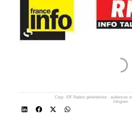
Copy: IDF Radios généralistes : audiences se
Infogram