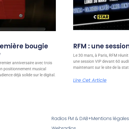
remière bougie
RFM : une session
e
Le 30 mars, à Paris, RFM réunit
une session VIP devant 60 audit
remier anniversaire avec trois
maintenant sur le site de la stat
son positionnement musical
ience déjà solide sur le digital.
Lire Cet Article
Radios FM & DAB+
Mentions légale
Webradios