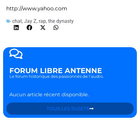
http://www.yahoo.com
chat
,
Jay Z
,
rap
,
the dynasty
FORUM LIBRE ANTENNE
Le forum historique des passionnés de l'audio.
Aucun article récent disponible.
TOUS LES SUJETS