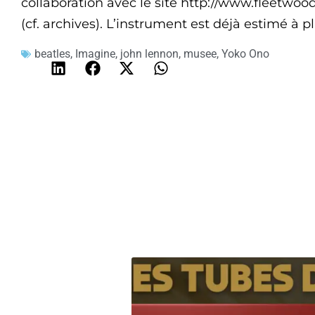
collaboration avec le site http://www.flee
(cf. archives). L’instrument est déjà estimé à pl
beatles
,
Imagine
,
john lennon
,
musee
,
Yoko Ono