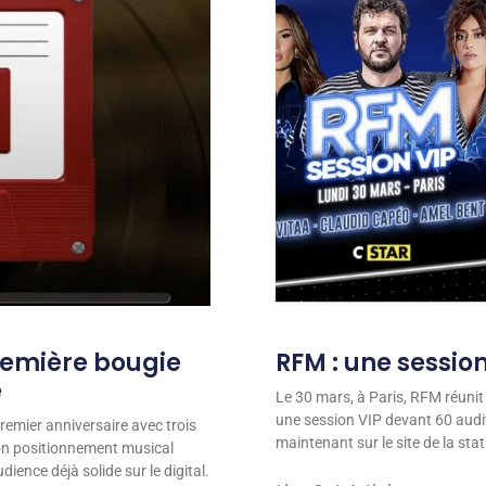
remière bougie
RFM : une session
e
Le 30 mars, à Paris, RFM réunit
une session VIP devant 60 audit
remier anniversaire avec trois
maintenant sur le site de la stat
son positionnement musical
ience déjà solide sur le digital.