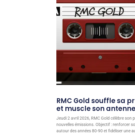
RMC Gold souffle sa p
et muscle son antenn
Jeudi 2 avril 2026, RMC Gold célèbre son p
nouvelles émissions. Objectif : renforcer 
autour des années 80-90 et fidéliser une aud