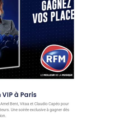
 VIP à Paris
 Amel Bent, Vitaa et Claudio Capéo pour
eurs. Une soirée exclusive à gagner dès
ion.