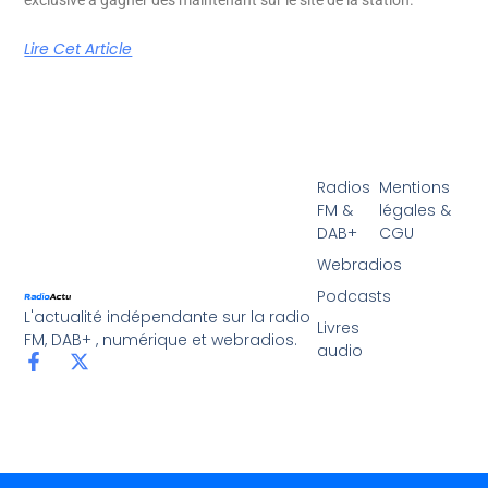
exclusive à gagner dès maintenant sur le site de la station.
Lire Cet Article
Radios
Mentions
FM &
légales &
DAB+
CGU
Webradios
Podcasts
L'actualité indépendante sur la radio
Livres
FM, DAB+ , numérique et webradios.
audio