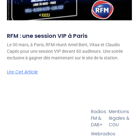
RFM : une session VIP à Paris
Le 30 mars, à Paris, RFM réunit Amel Bent, Vitaa et Claudio
Capéo pour une session VIP devant 60 auditeurs. Une soirée
exclusive à gagner dès maintenant sur le site de la station.
Lire Cet Article
Radios
Mentions
FM &
légales &
DAB+
CGU
Webradios