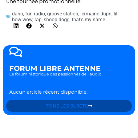
une tournée promotionnelle.
dario
,
fun radio
,
groove station
,
jermaine dupri
,
lil
bow wow
,
rap
,
snoop dogg
,
that's my name
FORUM LIBRE ANTENNE
Le forum historique des passionnés de l'audio.
Aucun article récent disponible.
TOUS LES SUJETS