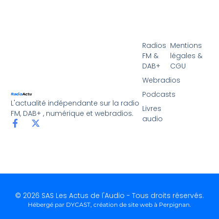
Radios
Mentions
FM &
légales &
DAB+
CGU
Webradios
Podcasts
L'actualité indépendante sur la radio
Livres
FM, DAB+ , numérique et webradios.
audio
© 2026 SAS Les Actus de l'Audio - Tous droits réservés.
Hébergé par DYCAST,
création de site web à Perpignan
.