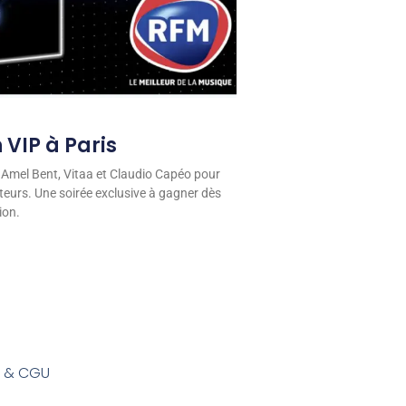
 VIP à Paris
 Amel Bent, Vitaa et Claudio Capéo pour
eurs. Une soirée exclusive à gagner dès
ion.
s & CGU