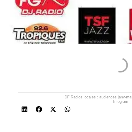
IDF Radios locales : audiences janv-mar
Infogram