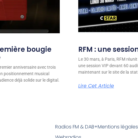
remière bougie
RFM : une session
e
Le 30 mars, à Paris, RFM réunit
une session VIP devant 60 audit
remier anniversaire avec trois
maintenant sur le site de la stat
son positionnement musical
ience déjà solide sur le digital.
Lire Cet Article
Radios FM & DAB+
Mentions légale
Webradios