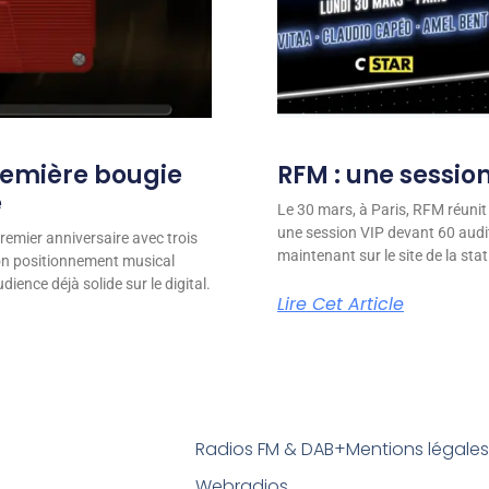
remière bougie
RFM : une session
e
Le 30 mars, à Paris, RFM réunit
une session VIP devant 60 audit
remier anniversaire avec trois
maintenant sur le site de la stat
son positionnement musical
ience déjà solide sur le digital.
Lire Cet Article
Radios FM & DAB+
Mentions légale
Webradios