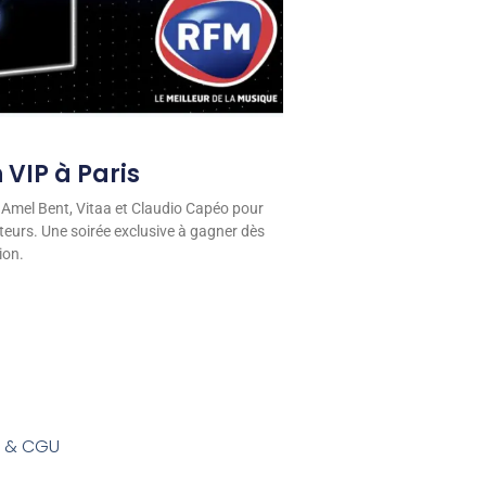
 VIP à Paris
 Amel Bent, Vitaa et Claudio Capéo pour
eurs. Une soirée exclusive à gagner dès
ion.
s & CGU