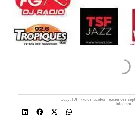
Copy: IDF Radios locales : audiences sept-
Infogram