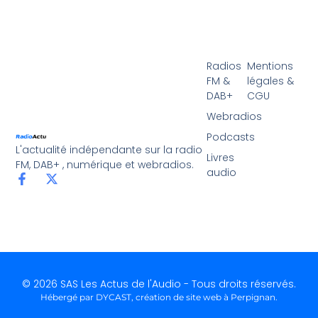
Radios
Mentions
FM &
légales &
DAB+
CGU
Webradios
Podcasts
L'actualité indépendante sur la radio
Livres
FM, DAB+ , numérique et webradios.
audio
© 2026 SAS Les Actus de l'Audio - Tous droits réservés.
Hébergé par DYCAST,
création de site web à Perpignan
.