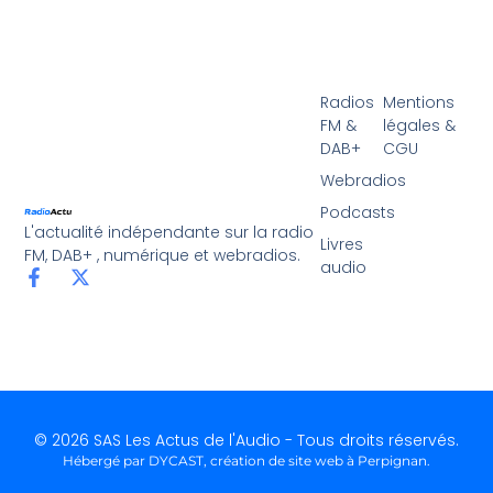
Radios
Mentions
FM &
légales &
DAB+
CGU
Webradios
Podcasts
L'actualité indépendante sur la radio
Livres
FM, DAB+ , numérique et webradios.
audio
© 2026 SAS Les Actus de l'Audio - Tous droits réservés.
Hébergé par DYCAST,
création de site web à Perpignan
.