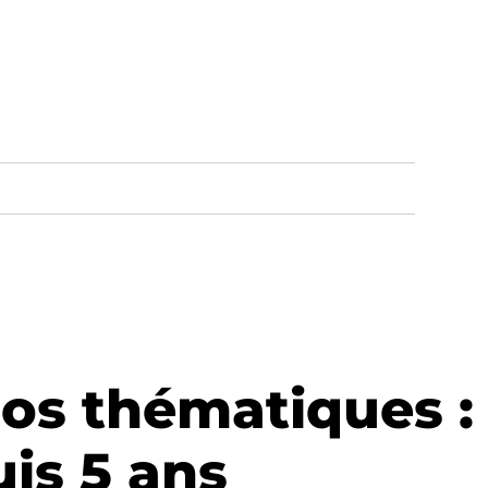
ios thématiques :
is 5 ans