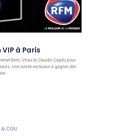
 VIP à Paris
 Amel Bent, Vitaa et Claudio Capéo pour
eurs. Une soirée exclusive à gagner dès
ion.
s & CGU