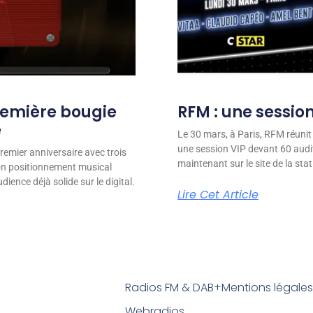
remière bougie
RFM : une session
e
Le 30 mars, à Paris, RFM réunit
une session VIP devant 60 audit
remier anniversaire avec trois
maintenant sur le site de la stat
son positionnement musical
ience déjà solide sur le digital.
Lire Cet Article
Radios FM & DAB+
Mentions légale
Webradios