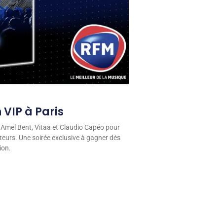
 VIP à Paris
 Amel Bent, Vitaa et Claudio Capéo pour
eurs. Une soirée exclusive à gagner dès
ion.