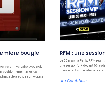
remière bougie
RFM : une session
e
Le 30 mars, à Paris, RFM réunit
une session VIP devant 60 audit
remier anniversaire avec trois
maintenant sur le site de la stat
son positionnement musical
ience déjà solide sur le digital.
Lire Cet Article