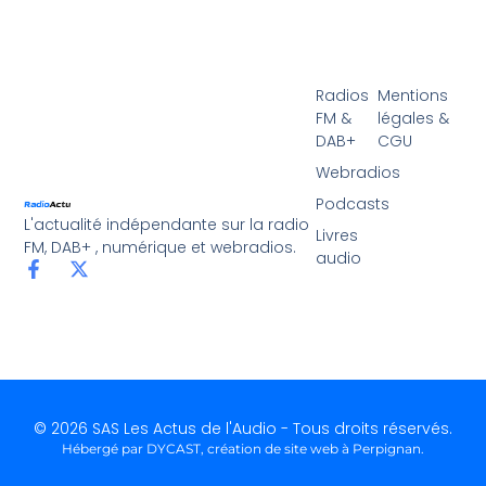
Radios
Mentions
FM &
légales &
DAB+
CGU
Webradios
Podcasts
L'actualité indépendante sur la radio
Livres
FM, DAB+ , numérique et webradios.
audio
© 2026 SAS Les Actus de l'Audio - Tous droits réservés.
Hébergé par DYCAST,
création de site web à Perpignan
.