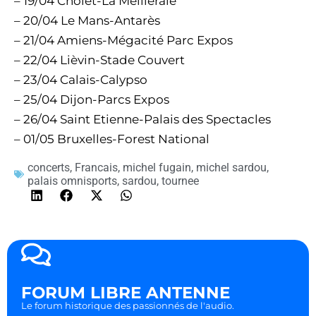
– 19/04 Cholet-La Mélilerale
– 20/04 Le Mans-Antarès
– 21/04 Amiens-Mégacité Parc Expos
– 22/04 Lièvin-Stade Couvert
– 23/04 Calais-Calypso
– 25/04 Dijon-Parcs Expos
– 26/04 Saint Etienne-Palais des Spectacles
– 01/05 Bruxelles-Forest National
concerts
,
Francais
,
michel fugain
,
michel sardou
,
palais omnisports
,
sardou
,
tournee
FORUM LIBRE ANTENNE
Le forum historique des passionnés de l'audio.