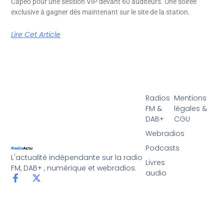
Capéo pour une session VIP devant 60 auditeurs. Une soirée
exclusive à gagner dès maintenant sur le site de la station.
Lire Cet Article
Radios
Mentions
FM &
légales &
DAB+
CGU
Webradios
Podcasts
L'actualité indépendante sur la radio
Livres
FM, DAB+ , numérique et webradios.
audio