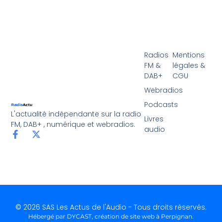
Radios
Mentions
FM &
légales &
DAB+
CGU
Webradios
Podcasts
L'actualité indépendante sur la radio
Livres
FM, DAB+ , numérique et webradios.
audio
© 2026 SAS Les Actus de l'Audio - Tous droits réservés.
Hébergé par DYCAST,
création de site web à Perpignan
.