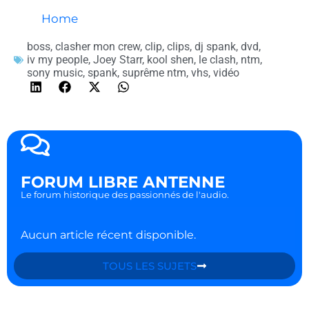
Home
boss
,
clasher mon crew
,
clip
,
clips
,
dj spank
,
dvd
,
iv my people
,
Joey Starr
,
kool shen
,
le clash
,
ntm
,
sony music
,
spank
,
suprême ntm
,
vhs
,
vidéo
FORUM LIBRE ANTENNE
Le forum historique des passionnés de l'audio.
Aucun article récent disponible.
TOUS LES SUJETS