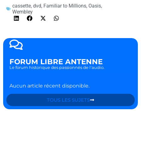
cassette
,
dvd
,
Familiar to Millions
,
Oasis
,
Wembley
FORUM LIBRE ANTENNE
Le forum historique des passionnés de l'audio.
Aucun article récent disponible.
TOUS LES SUJETS