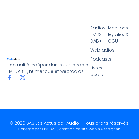
Radios
Mentions
FM &
légales &
DAB+
CGU
Webradios
Podcasts
L'actualité indépendante sur la radio
Livres
FM, DAB+ , numérique et webradios.
audio
© 2026 SAS Les Actus de l'Audio - Tous droits réservés.
Hébergé par DYCAST,
création de site web à Perpignan
.